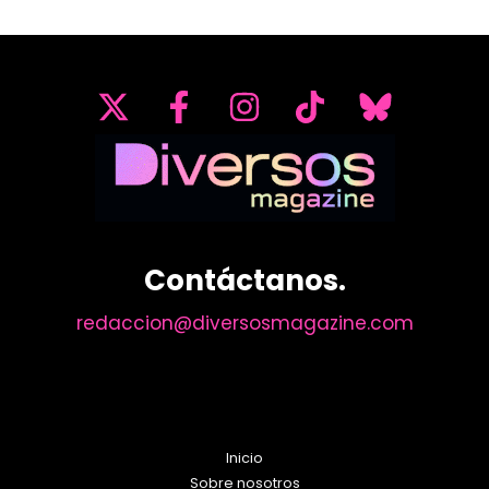
acercarse
este
fin
de
semana
a
artes
como
la
literatura
Contáctanos.
o
la
redaccion@diversosmagazine.com
pintura
en
Torremolinos
Inicio
Sobre nosotros