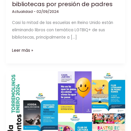
bibliotecas por presión de padres
Actualidad
-
02/09/2024
Casi la mitad de las escuelas en Reino Unido están
eliminando libros con temática LGTBIQ+ de sus
bibliotecas, principalmente a […]
Escuelas
Leer más »
del
Reino
Unido
comienzan
a
retirar
libros
LGTBIQ+
de
sus
bibliotecas