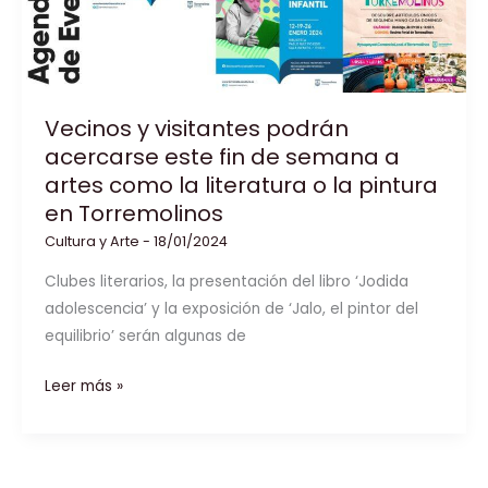
por
presión
de
padres
Vecinos y visitantes podrán
acercarse este fin de semana a
artes como la literatura o la pintura
en Torremolinos
Cultura y Arte
-
18/01/2024
Clubes literarios, la presentación del libro ‘Jodida
adolescencia’ y la exposición de ‘Jalo, el pintor del
equilibrio’ serán algunas de
Vecinos
Leer más »
y
visitantes
podrán