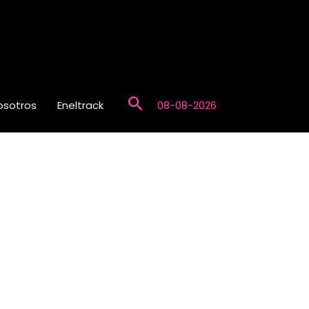
Buscar
osotros
Eneltrack
08-08-2026