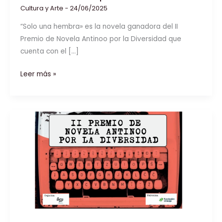
Cultura y Arte
-
24/06/2025
“Solo una hembra» es la novela ganadora del II
Premio de Novela Antinoo por la Diversidad que
cuenta con el […]
Aitor
Leer más »
Bergara
recibe
el
II
Premio
de
Novela
Antinoo
por
la
Diversidad