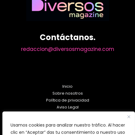
por
la
Diversidad
Contáctanos.
redaccion@diversosmagazine.com
Inicio
Sobre nosotros
Política de privacidad
Aviso Legal
Política de Cookies
Usamos cookies para analizar nuestro tráfico. Al hacer
clic en “Aceptar” das tu consentimiento a nuestro uso