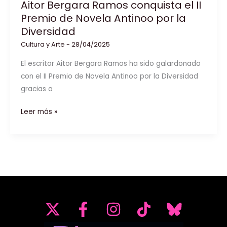
Aitor Bergara Ramos conquista el II
Premio de Novela Antinoo por la
Diversidad
Cultura y Arte
-
28/04/2025
El escritor Aitor Bergara Ramos ha sido galardonado
con el II Premio de Novela Antinoo por la Diversidad
gracias a
Aitor
Leer más »
Bergara
Ramos
conquista
el
II
Premio
de
Novela
Antinoo