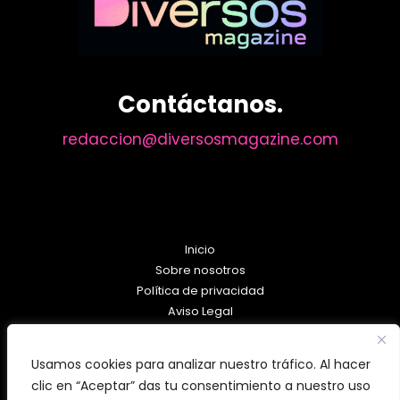
puedo
renunciar
a
mi
Contáctanos.
nominación»
redaccion@diversosmagazine.com
Inicio
Sobre nosotros
Política de privacidad
Aviso Legal
Política de Cookies
Usamos cookies para analizar nuestro tráfico. Al hacer
clic en “Aceptar” das tu consentimiento a nuestro uso