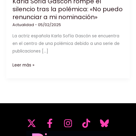
Karla Sofía Gascón rompe el
silencio tras la polémica: «No puedo
renunciar a mi nominación»
Actualidad
-
05/02/2025
La actriz española Karla Sofía Gascón se encuentra
en el centro de una polémica debido a una serie de
publicaciones […]
Karla
Leer más »
Sofía
Gascón
rompe
el
silencio
tras
la
polémica:
«No