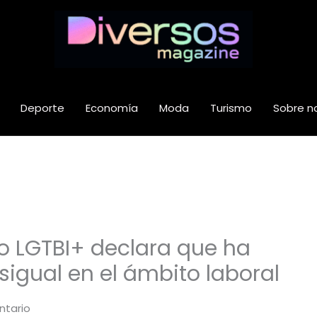
Deporte
Economía
Moda
Turismo
Sobre n
vo LGTBI+ declara que ha
sigual en el ámbito laboral
ntario