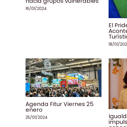
hacia grupos vulnerables
16/01/2024
El Pri
Aconte
Turíst
18/01/20
Agenda Fitur Viernes 25
enero
Iguald
25/01/2024
impul