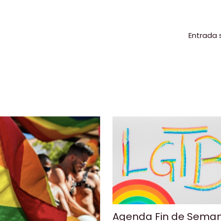
p
r
ir
Entrada 
Agenda Fin de Sema