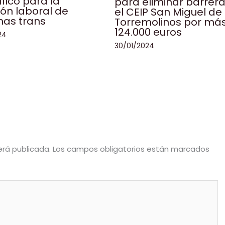
fico para la
para eliminar barrer
ión laboral de
el CEIP San Miguel de
nas trans
Torremolinos por má
124.000 euros
24
30/01/2024
erá publicada.
Los campos obligatorios están marcados