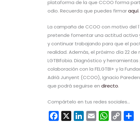
plataforma de la que CCOO forma parte
odio. Recuerda que puedes firmar
aquí
.
La campaña de CCOO con motivo del 17M
pretende fomentar una actitud activa y
y continuar trabajando para que el pac
realidad. Además, el próximo día 22 de 
LGTBIfobia. Diagnóstico y herramientas
colaboración con la FELGTBI+ y la Fundac
Adrià Junyent (CCOO), Ignacio Paredero
que podrá seguirse en
directo
.
Compártelo en tus redes sociales...
F
X
Li
E
W
C
a
n
m
h
o
c
k
ai
a
p