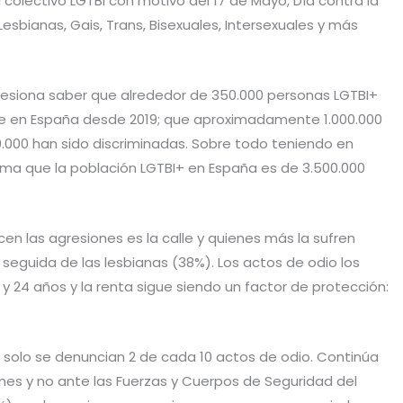
 colectivo LGTBI con motivo del 17 de Mayo, Día contra la
Lesbianas, Gais, Trans, Bisexuales, Intersexuales y más
presiona saber que alrededor de 350.000 personas LGTBI+
te en España desde 2019; que aproximadamente 1.000.000
0.000 han sido discriminadas. Sobre todo teniendo en
ima que la población LGTBI+ en España es de 3.500.000
cen las agresiones es la calle y quienes más la sufren
 seguida de las lesbianas (38%). Los actos de odio los
 y 24 años y la renta sigue siendo un factor de protección:
: solo se denuncian 2 de cada 10 actos de odio. Continúa
es y no ante las Fuerzas y Cuerpos de Seguridad del