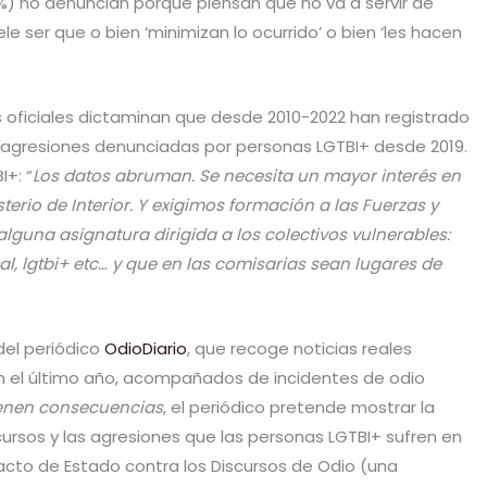
%) no denuncian porque piensan que no va a servir de
le ser que o bien ‘minimizan lo ocurrido’ o bien ‘les hacen
tos oficiales dictaminan que desde 2010-2022 han registrado
00 agresiones denunciadas por personas LGTBI+ desde 2019.
I+: “
Los datos abruman. Se necesita un mayor interés en
terio de Interior. Y exigimos formación a las Fuerzas y
lguna asignatura dirigida a los colectivos vulnerables:
l, lgtbi+ etc… y que en las comisarias sean lugares de
del periódico
OdioDiario
, que recoge noticias reales
en el último año, acompañados de incidentes de odio
ienen consecuencias
, el periódico pretende mostrar la
scursos y las agresiones que las personas LGTBI+ sufren en
 Pacto de Estado contra los Discursos de Odio (una