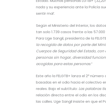
Estado. Muchas personas LGTBI+ (32,20
nada y su experiencia ante la Policía sue
sentir mal’.
Según el Ministerio del Interior, los da
tan solo 1.739 casos frente a las 57.0
Para Uge Sangil, presidenta de la FELGTB
la recogida de datos por parte del Minis
Cuerpos de Seguridad del Estado, con a
personas sin hogar, diversidad funciona
acogidas para estas personas
.”
Este año la FELGTB+ lanza el 2º número 
basadas en el odio hacia el colectivo 
reales. Bajo el subtítulo:
Las palabras t
relación directa entre el odio en los di
las calles. Uge Sangil insiste en que el