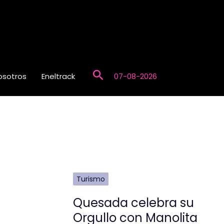
Buscar
osotros
Eneltrack
07-08-2026
Turismo
Quesada celebra su
Orgullo con Manolita