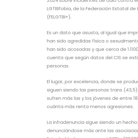
2024
sobre incidentes de odio contra el
LGTBIfobia, de la Federación Estatal de 
(FELGTBI+).
Es un dato que asusta, al igual que im
han sido agredidas física o sexualmen
han sido acosadas y que cerca de 1.110
cuenta que según datos del CIS se est
personas.
El lugar, por excelencia, donde se produ
siguen siendo las personas trans (43,5)
sufren más las y los jóvenes de entre 18
cuánta más renta menos agresiones.
La infradenuncia sigue siendo un hecho
denunciándose más ante las asociacion