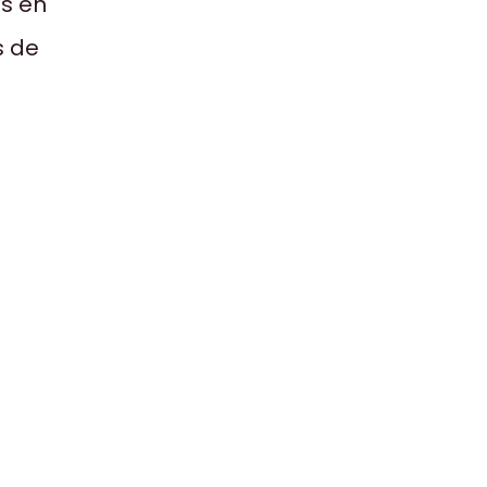
as en
s de