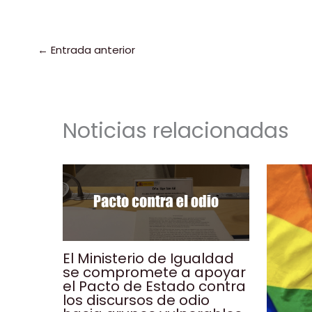
e
e
l
ts
y
b
dI
A
Li
a
o
n
p
n
t
←
Entrada anterior
o
p
k
k
Noticias relacionadas
El Ministerio de Igualdad
se compromete a apoyar
el Pacto de Estado contra
los discursos de odio