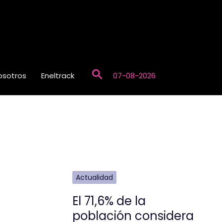
Buscar
osotros
Eneltrack
07-08-2026
Actualidad
El 71,6% de la
población considera