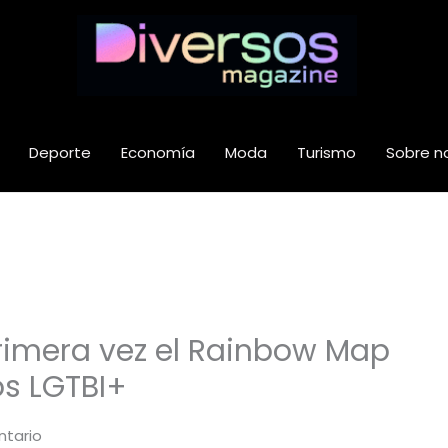
Deporte
Economía
Moda
Turismo
Sobre n
primera vez el Rainbow Map
s LGTBI+
ntario