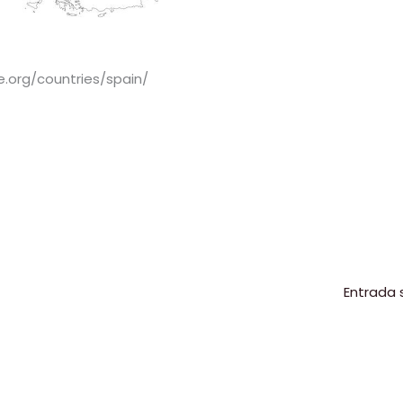
e.org/countries/spain/
C
o
m
p
r
ir
Entrada 