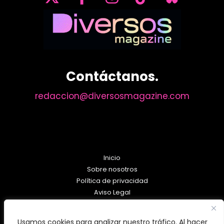
en
el
cajón
de
sastre
para
Contáctanos.
señalar
a
redaccion@diversosmagazine.com
los
progresistas
como
bichos
raros’
Inicio
Sobre nosotros
Política de privacidad
Aviso Legal
Política de Cookies
Usamos cookies para analizar nuestro tráfico. Al hacer