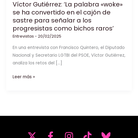
Víctor Gutiérrez: ‘La palabra «woke»
se ha convertido en el cajón de
sastre para señalar a los
progresistas como bichos raros’
Entrevistas
-
20/02/2025
En una entrevista con Francisco Quintero, el Diputado
Nacional y Secretario LGTBI del PSOE, Víctor Gutiérrez,
analiza los retos del […]
Víctor
Leer más »
Gutiérrez:
‘La
palabra
«woke»
se
ha
convertido