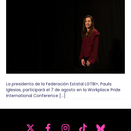
La presidenta de la Federación Estatal LGTBI+, Paula
Iglesias, participará el 7 de agosto en la Workplace Pride
International Conference […]