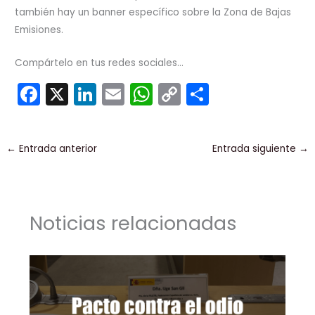
también hay un banner específico sobre la Zona de Bajas
Emisiones.
Compártelo en tus redes sociales...
F
X
Li
E
W
C
C
a
n
m
h
o
o
c
k
ai
a
p
m
←
Entrada anterior
Entrada siguiente
→
e
e
l
ts
y
p
b
dI
A
Li
ar
o
n
p
n
tir
Noticias relacionadas
o
p
k
k