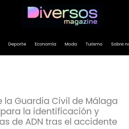
Deporte
Economía
Moda
Turismo
Sobre n
la Guardia Civil de Málaga
 para la identificación y
as de ADN tras el accidente