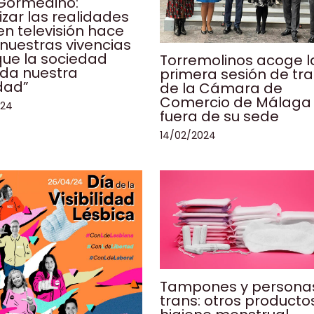
Gormedino:
lizar las realidades
en televisión hace
 nuestras vivencias
que la sociedad
Torremolinos acoge l
nda nuestra
primera sesión de tr
dad”
de la Cámara de
Comercio de Málaga
024
fuera de su sede
14/02/2024
Tampones y persona
trans: otros producto