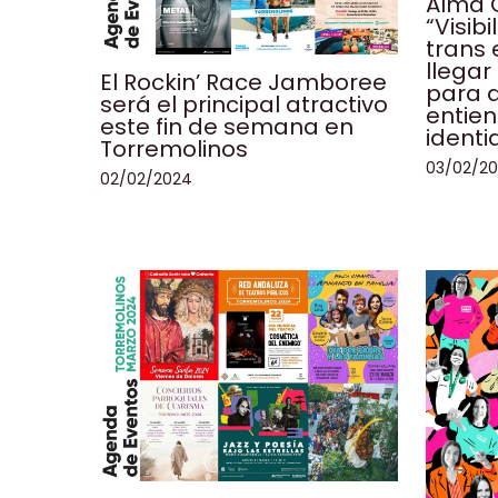
Alma 
“Visibi
trans 
llegar
El Rockin’ Race Jamboree
para 
será el principal atractivo
entie
este fin de semana en
identi
Torremolinos
03/02/2
02/02/2024