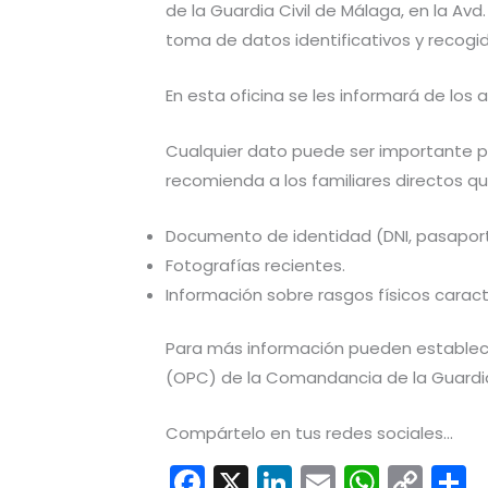
de la Guardia Civil de Málaga, en la Avd
toma de datos identificativos y recog
En esta oficina se les informará de los 
Cualquier dato puede ser importante para
recomienda a los familiares directos q
Documento de identidad (DNI, pasaporte
Fotografías recientes.
Información sobre rasgos físicos caract
Para más información pueden establece
(OPC) de la Comandancia de la Guardia 
Compártelo en tus redes sociales...
F
X
Li
E
W
C