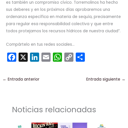
es también un compromiso cívico. Torremolinos ha hecho
sus deberes y en los próximos días aprobaremos una
ordenanza específica en materia de sequía, precisamente
para regular esa responsabilidad colectiva y que entre
todos protejamos los recursos hídricos de nuestra ciudad”.
Compártelo en tus redes sociales...
F
X
Li
E
W
C
C
a
n
m
h
o
o
c
k
ai
a
p
m
←
Entrada anterior
Entrada siguiente
→
e
e
l
ts
y
p
b
dI
A
Li
ar
o
n
p
n
tir
Noticias relacionadas
o
p
k
k