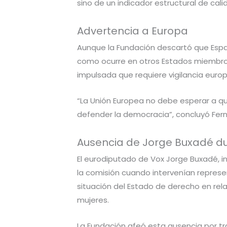
sino de un indicador estructural de cal
Advertencia a Europa
Aunque la Fundación descartó que Españ
como ocurre en otros Estados miembros,
impulsada que requiere vigilancia eur
“La Unión Europea no debe esperar a que
defender la democracia”, concluyó Fer
Ausencia de Jorge Buxadé dur
El eurodiputado de Vox Jorge Buxadé, i
la comisión cuando intervenían represen
situación del Estado de derecho en rela
mujeres.
La Fundación afeó esta ausencia por t