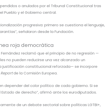
pendidos o anulados por el Tribunal Constitucional tras
el Pueblo y el Gobierno central.
onalización progresiva: primero se cuestiona el lenguaje,
garantías”, señalaron desde la Fundación.
 línea roja democrática
E, Fernández reclamó que el principio de no regresión —
les no pueden reducirse una vez alcanzado un
 justificación constitucional reforzada— se incorpore
 Report
de la Comisión Europea.
 depender del color político de cada gobierno. Si se
 el Estado de derecho”, afirmó ante los eurodiputados.
camente de un debate sectorial sobre políticas LGTBI+,