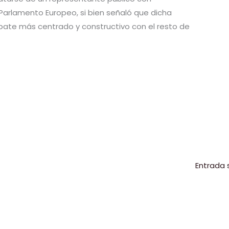
 Parlamento Europeo, si bien señaló que dicha
bate más centrado y constructivo con el resto de
C
o
m
p
r
ir
Entrada 