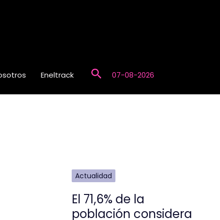
Buscar
osotros
Eneltrack
07-08-2026
Actualidad
El 71,6% de la
población considera