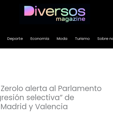
Deporte
Economía
Moda
Turismo
Sobre n
Zerolo alerta al Parlamento
resión selectiva” de
 Madrid y Valencia