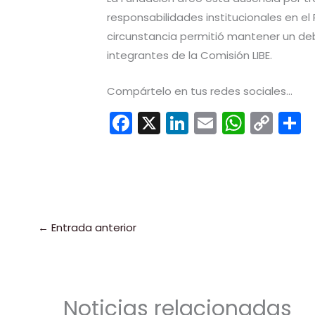
responsabilidades institucionales en el
circunstancia permitió mantener un de
integrantes de la Comisión LIBE.
Compártelo en tus redes sociales...
F
X
Li
E
W
C
a
n
m
h
o
c
k
ai
a
p
e
e
l
ts
y
b
dI
A
Li
a
o
n
p
n
t
←
Entrada anterior
o
p
k
k
Noticias relacionadas