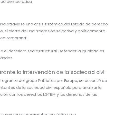
idad democrática.
a atraviese una crisis sistémica del Estado de derecho
 sí alertó de una “regresión selectiva y políticamente
opea temprana”.
 el deterioro sea estructural. Defender la igualdad es
nández.
ante la intervención de la sociedad civil
ntegrante del grupo Patriotas por Europa, se ausentó de
tantes de la sociedad civil española para analizar la
ción con los derechos LGTBI+ y los derechos de las
ratarse de un representante público con