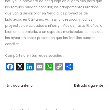
incluye un proyecto de canguraje en el domicilio para que
las familias puedan conciliar; los campamentos urbanos
que van a desarrollar en Nerja o los proyectos de
ludotecas en Cártama. Asimismo, destacan muchos
proyectos de cuidados a niños y niñas de hasta 16 años, o
bien en el domicilio, o en espacios municipales, con los que
los ayuntamientos pretenden que las familias puedan
conciliar.
Compártelo en tus redes sociales...
F
X
Li
E
W
C
C
a
n
m
h
o
o
c
k
ai
a
p
m
←
Entrada anterior
Entrada siguiente
→
e
e
l
ts
y
p
b
dI
A
Li
ar
o
n
p
n
tir