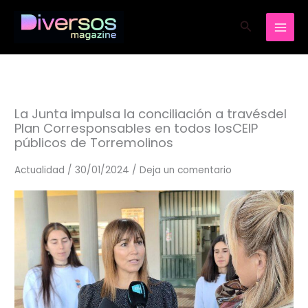
Ir
Buscar
al
contenido
La Junta impulsa la conciliación a travésdel
Plan Corresponsables en todos losCEIP
públicos de Torremolinos
Actualidad
/
30/01/2024
/
Deja un comentario