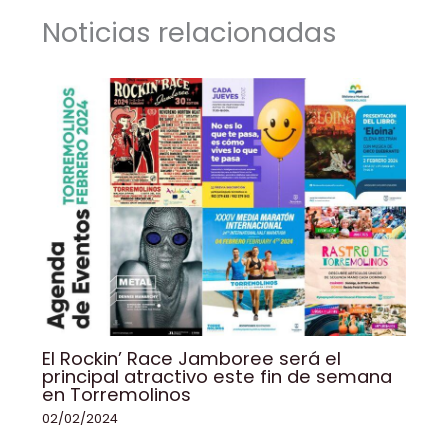
o
n
p
n
tir
Noticias relacionadas
o
p
k
k
El Rockin’ Race Jamboree será el
principal atractivo este fin de semana
en Torremolinos
02/02/2024