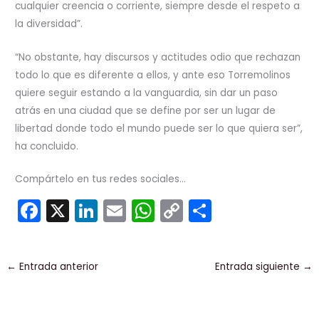
cualquier creencia o corriente, siempre desde el respeto a
la diversidad”.
“No obstante, hay discursos y actitudes odio que rechazan
todo lo que es diferente a ellos, y ante eso Torremolinos
quiere seguir estando a la vanguardia, sin dar un paso
atrás en una ciudad que se define por ser un lugar de
libertad donde todo el mundo puede ser lo que quiera ser”,
ha concluido.
Compártelo en tus redes sociales...
F
X
Li
E
W
C
C
a
n
m
h
o
o
c
k
ai
a
p
m
←
Entrada anterior
Entrada siguiente
→
e
e
l
ts
y
p
b
dI
A
Li
ar