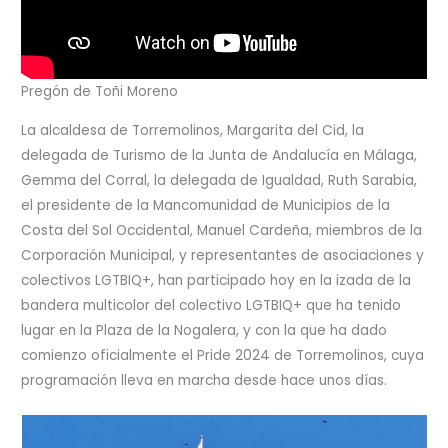
Pregón de Toñi Moreno
La alcaldesa de Torremolinos, Margarita del Cid, la
delegada de Turismo de la Junta de Andalucía en Málaga,
Gemma del Corral, la delegada de Igualdad, Ruth Sarabia,
el presidente de la Mancomunidad de Municipios de la
Costa del Sol Occidental, Manuel Cardeña, miembros de la
Corporación Municipal, y representantes de asociaciones y
colectivos LGTBIQ+, han participado hoy en la izada de la
bandera multicolor del colectivo LGTBIQ+ que ha tenido
lugar en la Plaza de la Nogalera, y con la que ha dado
comienzo oficialmente el Pride 2024 de Torremolinos, cuya
programación lleva en marcha desde hace unos días.