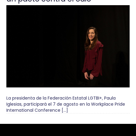
La presidenta de la Federación Estatal LGTBI+, Paula
Iglesias, participará el 7 de agosto en la Workplace Pride
International Conference […]