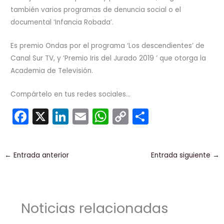
también varios programas de denuncia social o el
documental ‘Infancia Robada’.
Es premio Ondas por el programa ‘Los descendientes’ de
Canal Sur TV, y ‘Premio Iris del Jurado 2019 ’ que otorga la
Academia de Televisión.
Compártelo en tus redes sociales...
F
X
Li
E
W
C
C
a
n
m
h
o
o
c
k
ai
a
p
m
←
Entrada anterior
Entrada siguiente
→
e
e
l
ts
y
p
b
dI
A
Li
ar
o
n
p
n
tir
Noticias relacionadas
o
p
k