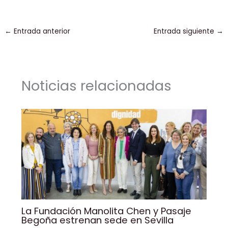
a
n
m
h
o
o
c
k
ai
a
p
m
←
Entrada anterior
Entrada siguiente
→
e
e
l
ts
y
p
b
dI
A
Li
ar
o
n
p
n
tir
Noticias relacionadas
o
p
k
k
La Fundación Manolita Chen y Pasaje
Begoña estrenan sede en Sevilla