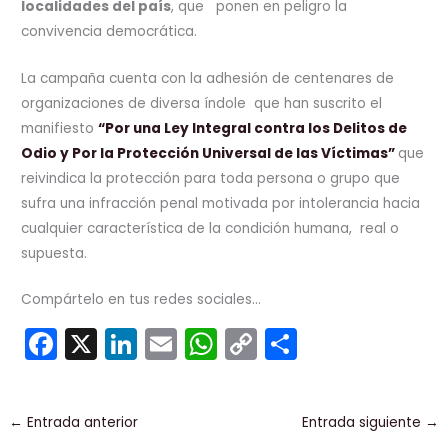
localidades del país
, que ponen en peligro la
convivencia democrática.
La campaña cuenta con la adhesión de centenares de
organizaciones de diversa índole que han suscrito el
manifiesto
“Por una Ley Integral contra los Delitos de
Odio y Por la Protección Universal de las Víctimas”
que
reivindica la protección para toda persona o grupo que
sufra una infracción penal motivada por intolerancia hacia
cualquier característica de la condición humana, real o
supuesta.
Compártelo en tus redes sociales...
F
X
Li
E
W
C
C
a
n
m
h
o
o
c
k
ai
a
p
m
←
Entrada anterior
Entrada siguiente
→
e
e
l
ts
y
p