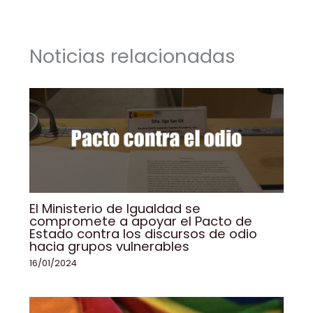
b
dI
A
Li
ar
o
n
p
n
tir
Noticias relacionadas
o
p
k
k
El Ministerio de Igualdad se
compromete a apoyar el Pacto de
Estado contra los discursos de odio
hacia grupos vulnerables
16/01/2024