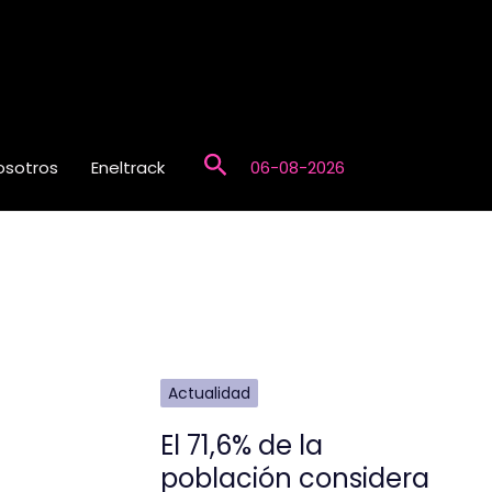
Buscar
osotros
Eneltrack
06-08-2026
Actualidad
El 71,6% de la
población considera