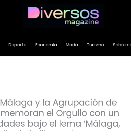
Deporte
Economía
Moda
Turismo
Sobre n
 Málaga y la Agrupación de
onmemoran el Orgullo con un
dades bajo el lema ‘Málaga,