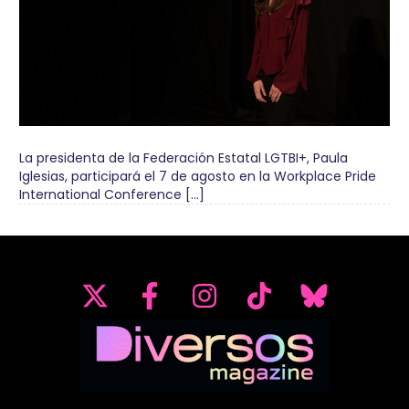
La presidenta de la Federación Estatal LGTBI+, Paula
Iglesias, participará el 7 de agosto en la Workplace Pride
International Conference […]