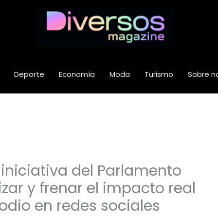
Deporte
Economía
Moda
Turismo
Sobre n
 iniciativa del Parlamento
izar y frenar el impacto real
 odio en redes sociales