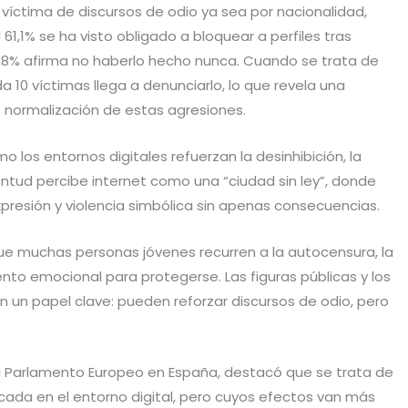
 víctima de discursos de odio ya sea por nacionalidad,
61,1% se ha visto obligado a bloquear a perfiles tras
l 35,8% afirma no haberlo hecho nunca. Cuando se trata de
da 10 víctimas llega a denunciarlo, lo que revela una
 normalización de estas agresiones.
 los entornos digitales refuerzan la desinhibición, la
ventud percibe internet como una “ciudad sin ley”, donde
expresión y violencia simbólica sin apenas consecuencias.
e muchas personas jóvenes recurren a la autocensura, la
ento emocional para protegerse. Las figuras públicas y los
un papel clave: pueden reforzar discursos de odio, pero
del Parlamento Europeo en España, destacó que se trata de
icada en el entorno digital, pero cuyos efectos van más