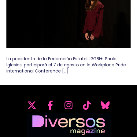
La presidenta de la Federación Estatal LGTBI+, Paula
Iglesias, participará el 7 de agosto en la Workplace Pride
International Conference […]