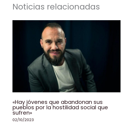
Noticias relacionadas
o
p
k
k
«Hay jóvenes que abandonan sus
pueblos por la hostilidad social que
sufren»
02/10/2023