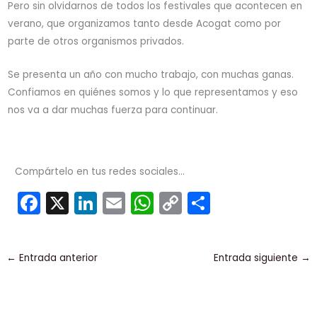
Pero sin olvidarnos de todos los festivales que acontecen en
verano, que organizamos tanto desde Acogat como por
parte de otros organismos privados.
Se presenta un año con mucho trabajo, con muchas ganas.
Confiamos en quiénes somos y lo que representamos y eso
nos va a dar muchas fuerza para continuar.
Compártelo en tus redes sociales...
F
X
Li
E
W
C
C
a
n
m
h
o
o
c
k
ai
a
p
m
←
Entrada anterior
Entrada siguiente
→
e
e
l
ts
y
p
b
dI
A
Li
ar
o
n
p
n
tir