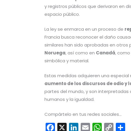
y registros públicos que derivaron en dis
espacio público.
La ley se enmarca en un proceso de
re
Francia busca reconocer el daño causado 
similares han sido aprobadas en otro
Noruega
, así como en
Canadá
, como 
simbólica y material.
Estas medidas adquieren una especial r
aumento de los discursos de odio y l
partes del mundo, y son interpretada
humanos y la igualdad.
Compártelo en tus redes sociales...
F
X
Li
E
W
C