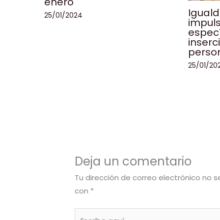
enero
Iguald
25/01/2024
impul
especí
inserc
perso
25/01/20
Deja un comentario
Tu dirección de correo electrónico no s
con
*
Escribe