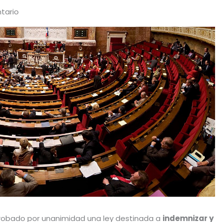
tario
probado por unanimidad una ley destinada a
indemnizar y