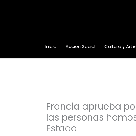
Ir
al
contenido
Inicio
Acción Social
Cultura y Arte
Francia aprueba po
las personas homos
Estado