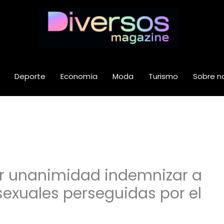
Deporte
Economía
Moda
Turismo
Sobre n
r unanimidad indemnizar a
exuales perseguidas por el