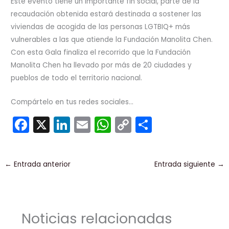
Este evento tiene un importante fin social, parte de la
recaudación obtenida estará destinada a sostener las
viviendas de acogida de las personas LGTBIQ+ más
vulnerables a las que atiende la Fundación Manolita Chen.
Con esta Gala finaliza el recorrido que la Fundación
Manolita Chen ha llevado por más de 20 ciudades y
pueblos de todo el territorio nacional.
Compártelo en tus redes sociales...
F
X
Li
E
W
C
C
a
n
m
h
o
o
c
k
ai
a
p
m
←
Entrada anterior
Entrada siguiente
→
e
e
l
ts
y
p
b
dI
A
Li
ar
o
n
p
n
tir
Noticias relacionadas
o
p
k