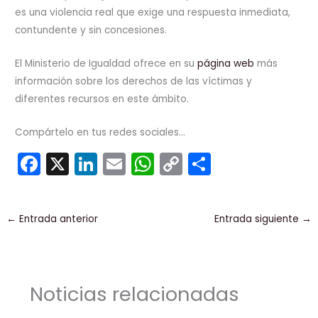
es una violencia real que exige una respuesta inmediata,
contundente y sin concesiones.
El Ministerio de Igualdad ofrece en su
página web
más
información sobre los derechos de las víctimas y
diferentes recursos en este ámbito.
Compártelo en tus redes sociales...
F
X
Li
E
W
C
C
a
n
m
h
o
o
c
k
ai
a
p
m
←
Entrada anterior
Entrada siguiente
→
e
e
l
ts
y
p
b
dI
A
Li
ar
o
n
p
n
tir
Noticias relacionadas
o
p
k