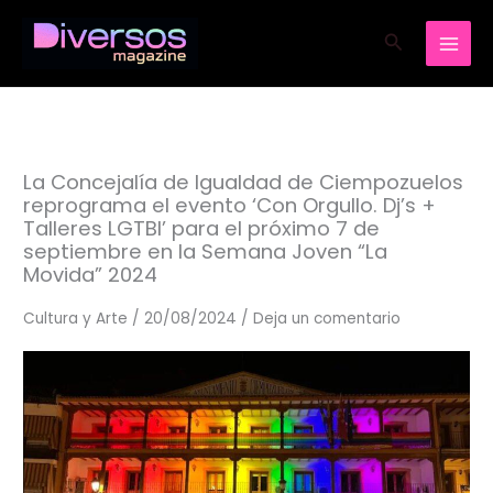
Ir
Buscar
al
contenido
La Concejalía de Igualdad de Ciempozuelos
reprograma el evento ‘Con Orgullo. Dj’s +
Talleres LGTBI’ para el próximo 7 de
septiembre en la Semana Joven “La
Movida” 2024
Cultura y Arte
/
20/08/2024
/
Deja un comentario