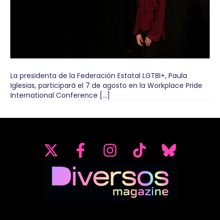
La presidenta de la Federación Estatal LGTBI+, Paula
Iglesias, participará el 7 de agosto en la Workplace Pride
International Conference […]