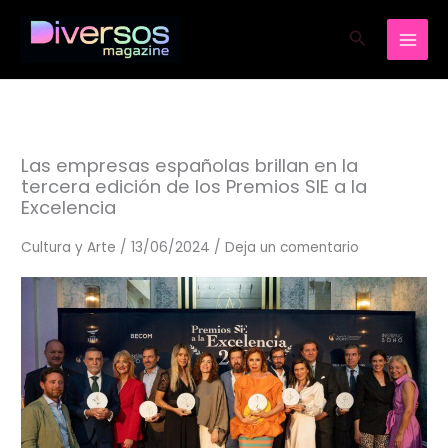
Ir
Buscar
al
contenido
Las empresas españolas brillan en la
tercera edición de los Premios SIE a la
Excelencia
Cultura y Arte
/
13/06/2024
/
Deja un comentario