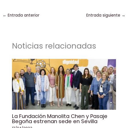
a
n
m
h
o
o
c
k
ai
a
p
m
←
Entrada anterior
Entrada siguiente
→
e
e
l
ts
y
p
b
dI
A
Li
ar
o
n
p
n
tir
Noticias relacionadas
o
p
k
k
La Fundación Manolita Chen y Pasaje
Begoña estrenan sede en Sevilla