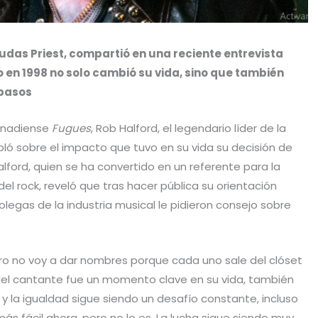
Judas Priest, compartió en una reciente entrevista
o en 1998 no solo cambió su vida, sino que también
 pasos
canadiense
Fugues
, Rob Halford, el legendario líder de la
ló sobre el impacto que tuvo en su vida su decisión de
alford, quien se ha convertido en un referente para la
 rock, reveló que tras hacer pública su orientación
legas de la industria musical le pidieron consejo sobre
ero no voy a dar nombres porque cada uno sale del clóset
 del cantante fue un momento clave en su vida, también
y la igualdad sigue siendo un desafío constante, incluso
s fácil ahora, pero no lo es. La lucha sigue siendo muy