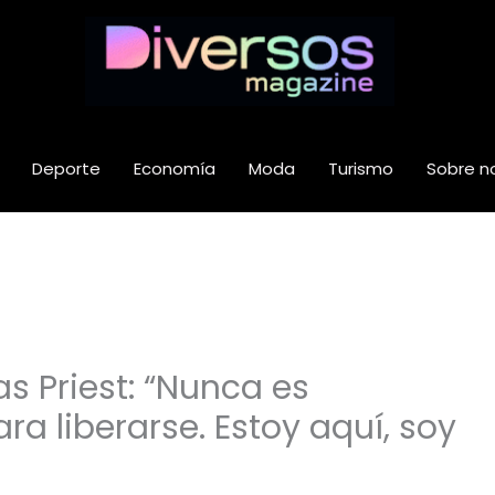
Deporte
Economía
Moda
Turismo
Sobre n
s Priest: “Nunca es
a liberarse. Estoy aquí, soy
”