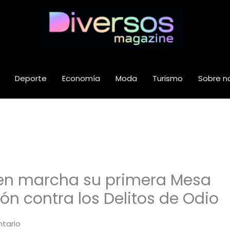
Deporte
Economía
Moda
Turismo
Sobre n
 en marcha su primera Mesa
ón contra los Delitos de Odio
tario