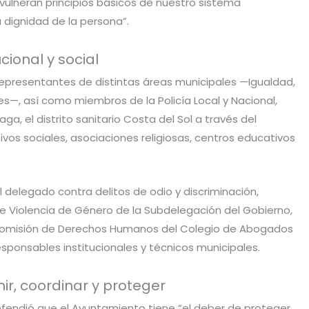
vulneran principios básicos de nuestro sistema
a dignidad de la persona”.
cional y social
representantes de distintas áreas municipales —Igualdad,
s—, así como miembros de la Policía Local y Nacional,
ga, el distrito sanitario Costa del Sol a través del
ivos sociales, asociaciones religiosas, centros educativos
l delegado contra delitos de odio y discriminación,
de Violencia de Género de la Subdelegación del Gobierno,
a comisión de Derechos Humanos del Colegio de Abogados
esponsables institucionales y técnicos municipales.
ir, coordinar y proteger
defendió que el Ayuntamiento tiene “el deber de proteger