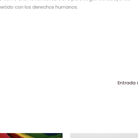
metido con los derechos humanos.
C
o
m
p
r
ir
Entrada 