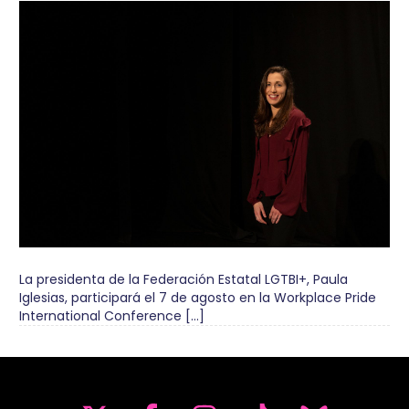
La presidenta de la Federación Estatal LGTBI+, Paula
Iglesias, participará el 7 de agosto en la Workplace Pride
International Conference […]