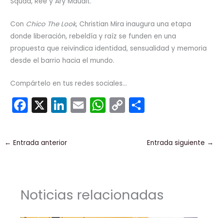
Squad, Ree y Ary Maudit.
Con
Chico The Look
, Christian Mira inaugura una etapa
donde liberación, rebeldía y raíz se funden en una
propuesta que reivindica identidad, sensualidad y memoria
desde el barrio hacia el mundo.
Compártelo en tus redes sociales...
F
X
Li
E
W
C
C
a
n
m
h
o
o
c
k
ai
a
p
m
←
Entrada anterior
Entrada siguiente
→
e
e
l
ts
y
p
b
dI
A
Li
ar
o
n
p
n
tir
Noticias relacionadas
o
p
k
k