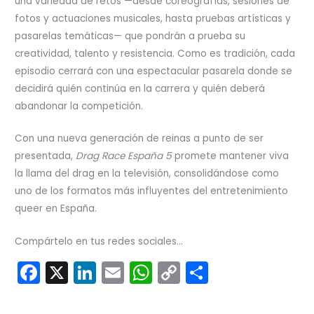
una variedad de retos —desde coreografías, sesiones de
fotos y actuaciones musicales, hasta pruebas artísticas y
pasarelas temáticas— que pondrán a prueba su
creatividad, talento y resistencia. Como es tradición, cada
episodio cerrará con una espectacular pasarela donde se
decidirá quién continúa en la carrera y quién deberá
abandonar la competición.
Con una nueva generación de reinas a punto de ser
presentada,
Drag Race España 5
promete mantener viva
la llama del drag en la televisión, consolidándose como
uno de los formatos más influyentes del entretenimiento
queer en España.
Compártelo en tus redes sociales...
F
X
Li
E
W
C
C
a
n
m
h
o
o