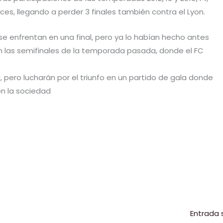
nces, llegando a perder 3 finales también contra el Lyon.
se enfrentan en una final, pero ya lo habían hecho antes
 en las semifinales de la temporada pasada, donde el FC
, pero lucharán por el triunfo en un partido de gala donde
en la sociedad
C
o
m
p
r
ir
Entrada 