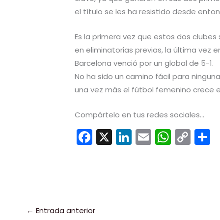
el título se les ha resistido desde ento
Es la primera vez que estos dos clubes 
en eliminatorias previas, la última vez
Barcelona venció por un global de 5-1.
No ha sido un camino fácil para ninguna
una vez más el fútbol femenino crece 
Compártelo en tus redes sociales...
F
X
Li
E
W
C
a
n
m
h
o
c
k
ai
a
p
e
e
l
ts
y
b
dI
A
Li
a
o
n
p
n
t
←
Entrada anterior