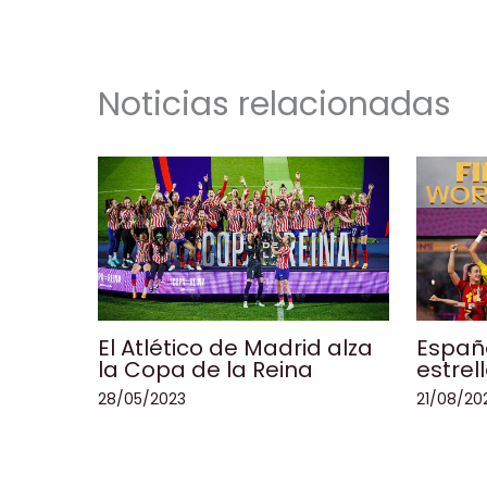
o
p
k
k
Noticias relacionadas
El Atlético de Madrid alza
España
la Copa de la Reina
estrel
28/05/2023
21/08/20