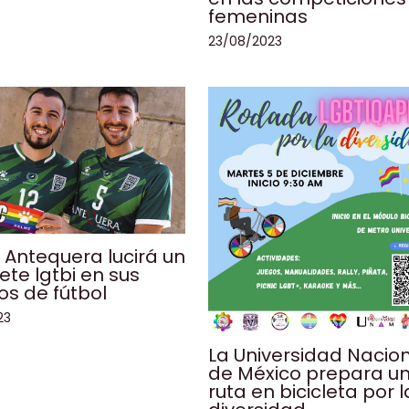
femeninas
23/08/2023
 Antequera lucirá un
ete lgtbi en sus
os de fútbol
23
La Universidad Nacio
de México prepara u
ruta en bicicleta por l