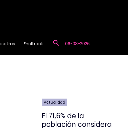
Buscar
osotros
Eneltrack
06-08-2026
Actualidad
El 71,6% de la
población considera