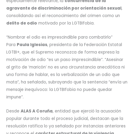
especialmente relevante, la
concurrencia de la
agravante de discriminación por orientación sexual
,
consolidando así el reconocimiento del crimen como un
delito de odio
motivado por la LGTBIfobia.
“Nombrar el odio es imprescindible para combatirlo”
Para
Paula Iglesias
, presidenta de la Federación Estatal
LGTBI+, que el Supremo reconozca de forma expresa la
motivación de odio “es un paso imprescindible”. “Asesinar
al grito de ‘maricón’ no es una circunstancia anecdótica ni
una forma de hablar, es la verbalización de un odio que
mata”, ha señalado, subrayando que la sentencia “envía un
mensaje inequívoco: la LGTBIfobia no puede quedar
impune”.
Desde
ALAS A Coruña
, entidad que ejerció la acusación
popular durante todo el proceso judicial, destacan que la
resolución ratifica lo ya señalado por instancias anteriores
y reconoce el
carácter estructural de la violencia