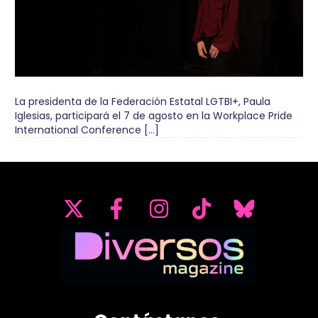
La presidenta de la Federación Estatal LGTBI+, Paula
Iglesias, participará el 7 de agosto en la Workplace Pride
International Conference […]