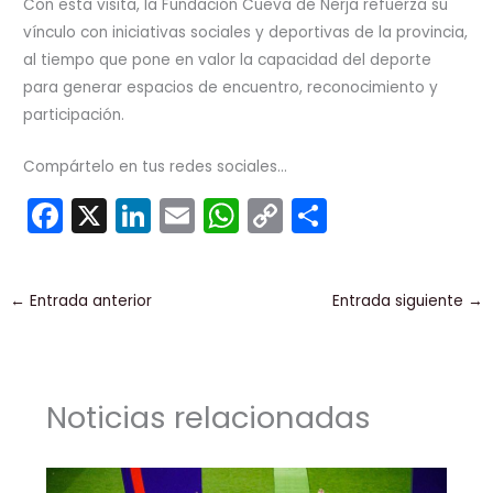
Con esta visita, la Fundación Cueva de Nerja refuerza su
vínculo con iniciativas sociales y deportivas de la provincia,
al tiempo que pone en valor la capacidad del deporte
para generar espacios de encuentro, reconocimiento y
participación.
Compártelo en tus redes sociales...
F
X
Li
E
W
C
C
a
n
m
h
o
o
c
k
ai
a
p
m
←
Entrada anterior
Entrada siguiente
→
e
e
l
ts
y
p
b
dI
A
Li
ar
o
n
p
n
tir
Noticias relacionadas
o
p
k
k