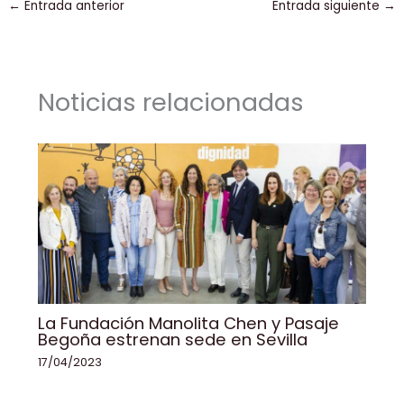
←
Entrada anterior
Entrada siguiente
→
e
e
l
ts
y
p
b
dI
A
Li
ar
o
n
p
n
tir
Noticias relacionadas
o
p
k
k
La Fundación Manolita Chen y Pasaje
Begoña estrenan sede en Sevilla
17/04/2023