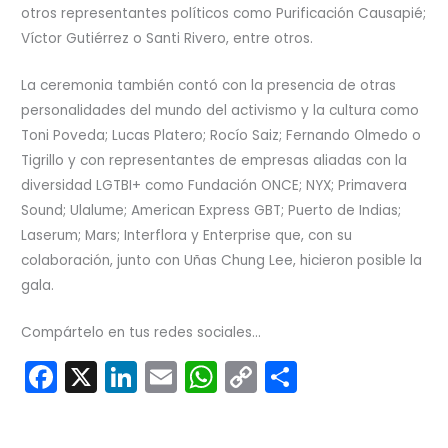
otros representantes políticos como Purificación Causapié;
Víctor Gutiérrez o Santi Rivero, entre otros.
La ceremonia también contó con la presencia de otras
personalidades del mundo del activismo y la cultura como
Toni Poveda; Lucas Platero; Rocío Saiz; Fernando Olmedo o
Tigrillo y con representantes de empresas aliadas con la
diversidad LGTBI+ como Fundación ONCE; NYX; Primavera
Sound; Ulalume; American Express GBT; Puerto de Indias;
Laserum; Mars; Interflora y Enterprise que, con su
colaboración, junto con Uñas Chung Lee, hicieron posible la
gala.
Compártelo en tus redes sociales...
F
X
Li
E
W
C
C
a
n
m
h
o
o
c
k
ai
a
p
m