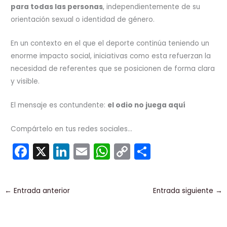
para todas las personas
, independientemente de su
orientación sexual o identidad de género.
En un contexto en el que el deporte continúa teniendo un
enorme impacto social, iniciativas como esta refuerzan la
necesidad de referentes que se posicionen de forma clara
y visible.
El mensaje es contundente:
el odio no juega aquí
Compártelo en tus redes sociales...
F
X
Li
E
W
C
C
a
n
m
h
o
o
c
k
ai
a
p
m
←
Entrada anterior
Entrada siguiente
→
e
e
l
ts
y
p
b
dI
A
Li
ar