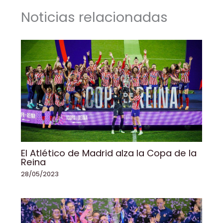
o
n
p
n
tir
Noticias relacionadas
o
p
k
k
El Atlético de Madrid alza la Copa de la
Reina
28/05/2023