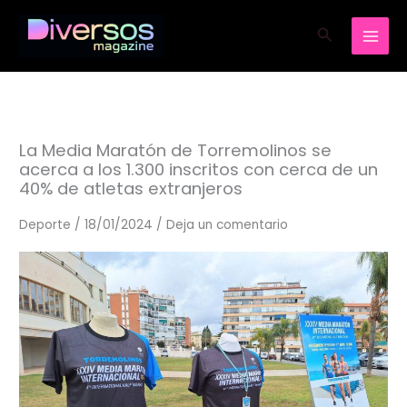
Ir
Buscar
al
contenido
La Media Maratón de Torremolinos se
acerca a los 1.300 inscritos con cerca de un
40% de atletas extranjeros
Deporte
/
18/01/2024
/
Deja un comentario