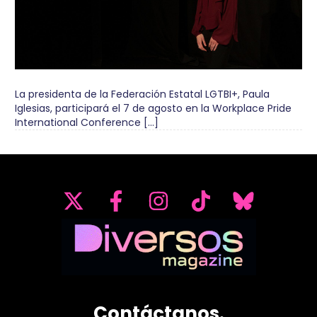
La presidenta de la Federación Estatal LGTBI+, Paula
Iglesias, participará el 7 de agosto en la Workplace Pride
International Conference […]
Contáctanos.