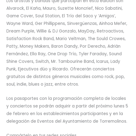
Los artistas y bandas que participan en esta edición son
Alvarock, El Kaña, Mauro, Suzette Moncrief, Nico Sabatini,
Game Cover, Soul Station, El Trío del Saco y ‘Amigos’,
Wayne Ward, Ger Phillippens, Sinvergüenzas, Ainhoa Mefer,
Dream Purple, Willie & DJ Gonzalo, MayDay, Retroactivos,
Satisfaction Rock Band, Mario Veltman, The Sould Crowes,
Patty, Money Makers, Baron Dandy, Por Derecho, Adrián
Fernández, Ella Ray, One Drop Trío, Tyler Faraday, Sound
Shine Covers, Switch, Mr. Tambourine Band, Icarus, Lady
Punk, Ejecutivos dúo y Ricardo. Ofrecerán conciertos
gratuitos de distintos géneros musicales como rock, pop,
soul, indie, blues o jazz, entre otros.
Los pasaportes con la programación completa de locales
y conciertos se podrán adquirir a partir del próximo lunes 5
de febrero en los establecimientos participantes y en la
delegación de Eventos del Ayuntamiento de Torremolinos.
Compártelo en tus redes sociales...