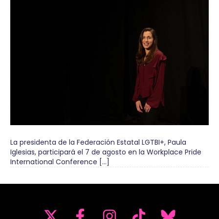
La presidenta de la Federación Estatal LGTBI+, Paula
Iglesias, participará el 7 de agosto en la Workplace Pride
International Conference […]