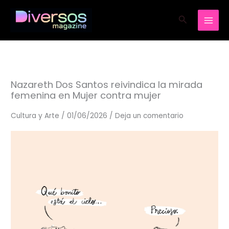
Ir
Buscar
al
contenido
Nazareth Dos Santos reivindica la mirada
femenina en Mujer contra mujer
Cultura y Arte
/
01/06/2026
/
Deja un comentario