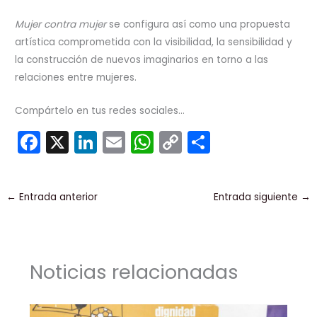
Mujer contra mujer
se configura así como una propuesta
artística comprometida con la visibilidad, la sensibilidad y
la construcción de nuevos imaginarios en torno a las
relaciones entre mujeres.
Compártelo en tus redes sociales...
F
X
Li
E
W
C
C
a
n
m
h
o
o
c
k
ai
a
p
m
←
Entrada anterior
Entrada siguiente
→
e
e
l
ts
y
p
b
dI
A
Li
ar
o
n
p
n
tir
Noticias relacionadas
o
p
k
k