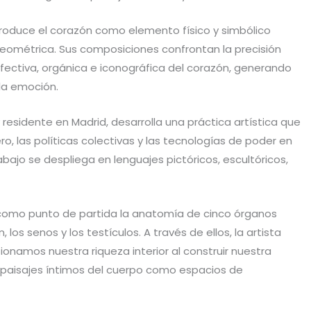
ntroduce el corazón como elemento físico y simbólico
geométrica. Sus composiciones confrontan la precisión
afectiva, orgánica e iconográfica del corazón, generando
 la emoción.
 residente en Madrid, desarrolla una práctica artística que
o, las políticas colectivas y las tecnologías de poder en
ajo se despliega en lenguajes pictóricos, escultóricos,
ma como punto de partida la anatomía de cinco órganos
n, los senos y los testículos. A través de ellos, la artista
onamos nuestra riqueza interior al construir nuestra
os paisajes íntimos del cuerpo como espacios de