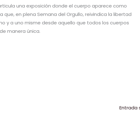
rticula una exposición donde el cuerpo aparece como
 que, en plena Semana del Orgullo, reivindica la libertad
smo y a uno misme desde aquello que todos los cuerpos
 de manera única.
C
o
m
p
r
ir
Entrada 