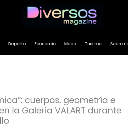
Deporte
Economía
Moda
Turismo
Sobre n
ica”: cuerpos, geometría e
en la Galería VALART durante
llo