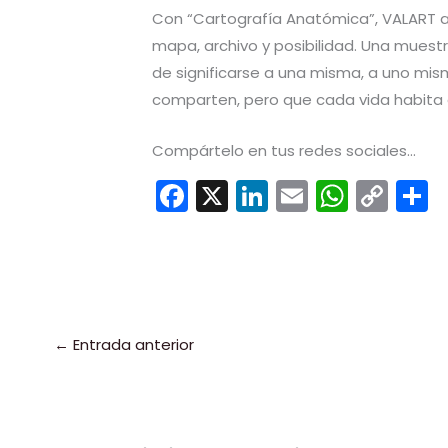
Con “Cartografía Anatómica”, VALART a
mapa, archivo y posibilidad. Una muestra
de significarse a una misma, a uno mi
comparten, pero que cada vida habita
Compártelo en tus redes sociales...
F
X
Li
E
W
C
a
n
m
h
o
c
k
ai
a
p
e
e
l
ts
y
b
dI
A
Li
a
o
n
p
n
t
←
Entrada anterior
o
p
k
k