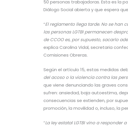
50 personas trabajadoras. Esta es la p
Diálogo Social abierta y que espera qu
“
El reglamento llega tarde. No se han cu
las personas LGTBI permanecen desprote
de CCOO es, por supuesto, sacarlo adel
explica Carolina Vidal, secretaria conf
Comisiones Obreras.
Según el artículo 15, estas medidas debe
del acoso o la violencia contra las per
que viene denunciando las graves cons
sufren: ansiedad, baja autoestima, depre
consecuencias se extienden, por supuest
promoción, la movilidad o, incluso, la 
“
La ley estatal LGTBI vino a responde