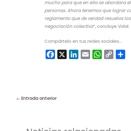
mucho para que en ella se abordara el 
personas. Ahora tenemos que lograr con
reglamento que de verdad resuelva los
negociación colectiva
”, concluye Vidal.
Compártelo en tus redes sociales...
F
X
Li
E
W
C
a
n
m
h
o
c
k
ai
a
p
e
e
l
ts
y
b
dI
A
Li
a
o
n
p
n
t
←
Entrada anterior
o
p
k
k