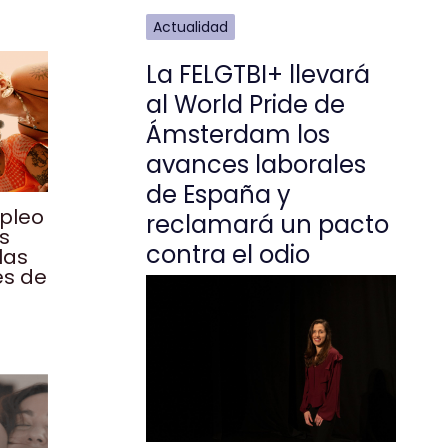
Actualidad
La FELGTBI+ llevará
al World Pride de
Ámsterdam los
avances laborales
de España y
mpleo
reclamará un pacto
os
contra el odio
las
es de