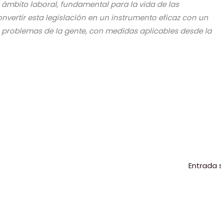
ámbito laboral, fundamental para la vida de las
vertir esta legislación en un instrumento eficaz con un
 problemas de la gente, con medidas aplicables desde la
C
o
m
p
r
ir
Entrada 