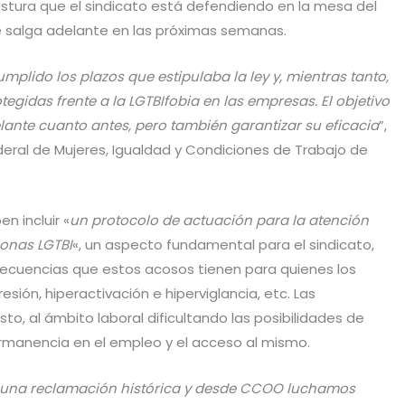
ostura que el sindicato está defendiendo en la mesa del
e salga adelante en las próximas semanas.
mplido los plazos que estipulaba la ley y, mientras tanto,
gidas frente a la LGTBIfobia en las empresas. El objetivo
ante cuanto antes, pero también garantizar su eficacia
”,
ederal de Mujeres, Igualdad y Condiciones de Trabajo de
n incluir «
un protocolo de actuación para la atención
sonas LGTBI
«, un aspecto fundamental para el sindicato,
ecuencias que estos acosos tienen para quienes los
sión, hiperactivación e hiperviglancia, etc. Las
o, al ámbito laboral dificultando las posibilidades de
permanencia en el empleo y el acceso al mismo.
r a una reclamación histórica y desde CCOO luchamos