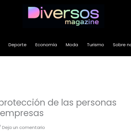
Deporte
Economía
Moda
Turismo
Sobre n
protección de las personas
s empresas
/
Deja un comentario