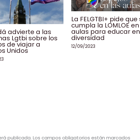
La FELGTBI+ pide que
cumpla la LOMLOE en 
aulas para educar e
á advierte a las
diversidad
as Lgtbi sobre los
os de viajar a
12/09/2023
os Unidos
23
erá publicada.
Los campos obligatorios están marcados