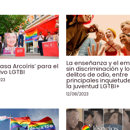
La enseñanza y el e
asa Arcoíris’ para el
sin discriminación y l
ivo LGTBI
delitos de odio, entre 
principales inquietud
023
la juventud LGTBI+
12/08/2023