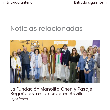
←
Entrada anterior
Entrada siguiente
→
e
e
l
ts
y
p
b
dI
A
Li
ar
o
n
p
n
tir
Noticias relacionadas
o
p
k
k
La Fundación Manolita Chen y Pasaje
Begoña estrenan sede en Sevilla
17/04/2023