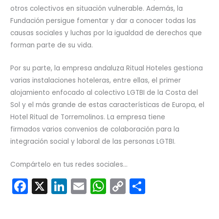
otros colectivos en situación vulnerable. Además, la
Fundación persigue fomentar y dar a conocer todas las
causas sociales y luchas por la igualdad de derechos que
forman parte de su vida.
Por su parte, la empresa andaluza Ritual Hoteles gestiona
varias instalaciones hoteleras, entre ellas, el primer
alojamiento enfocado al colectivo LGTBI de la Costa del
Sol y el más grande de estas características de Europa, el
Hotel Ritual de Torremolinos. La empresa tiene
firmados varios convenios de colaboración para la
integración social y laboral de las personas LGTBI.
Compártelo en tus redes sociales...
F
X
Li
E
W
C
C
a
n
m
h
o
o
c
k
ai
a
p
m