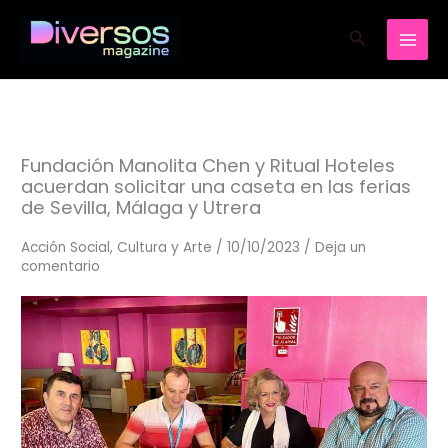
Ir
Buscar
al
contenido
Fundación Manolita Chen y Ritual Hoteles
acuerdan solicitar una caseta en las ferias
de Sevilla, Málaga y Utrera
Acción Social
,
Cultura y Arte
/
10/10/2023
/
Deja un
comentario