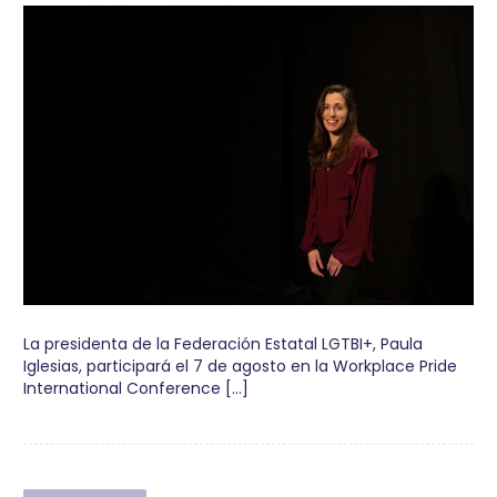
La presidenta de la Federación Estatal LGTBI+, Paula
Iglesias, participará el 7 de agosto en la Workplace Pride
International Conference […]