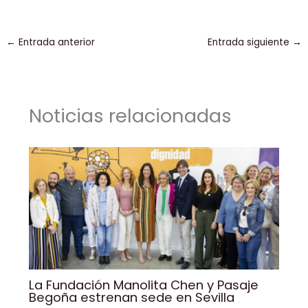
a
n
m
h
o
o
c
k
ai
a
p
m
←
Entrada anterior
Entrada siguiente
→
e
e
l
ts
y
p
b
dI
A
Li
ar
o
n
p
n
tir
Noticias relacionadas
o
p
k
k
La Fundación Manolita Chen y Pasaje
Begoña estrenan sede en Sevilla