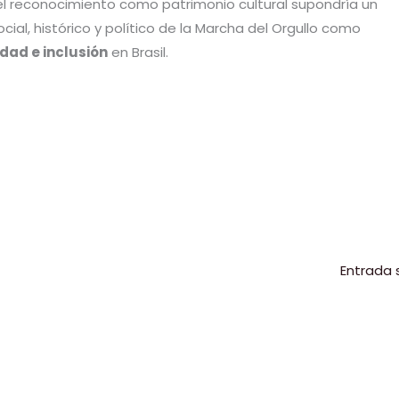
 el reconocimiento como patrimonio cultural supondría un
social, histórico y político de la Marcha del Orgullo como
idad e inclusión
en Brasil.
C
o
m
p
r
ir
Entrada 