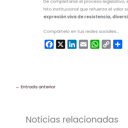
De completarse el proceso legislativo,
hito institucional que refuerza el valor 
expresión viva de resistencia, divers
Compártelo en tus redes sociales...
F
X
Li
E
W
C
a
n
m
h
o
c
k
ai
a
p
e
e
l
ts
y
b
dI
A
Li
a
o
n
p
n
t
←
Entrada anterior
o
p
k
k
Noticias relacionadas