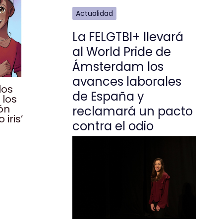
Actualidad
La FELGTBI+ llevará
al World Pride de
Ámsterdam los
avances laborales
los
de España y
 los
ón
reclamará un pacto
 iris’
contra el odio