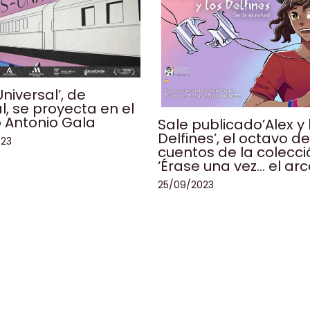
niversal’, de
l, se proyecta en el
 Antonio Gala
Sale publicado’Alex y 
Delfines’, el octavo de
023
cuentos de la colecci
‘Érase una vez… el arco
25/09/2023