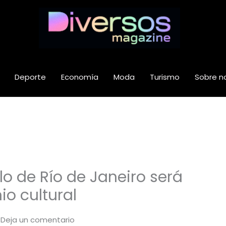
Deporte
Economía
Moda
Turismo
Sobre n
lo de Río de Janeiro será
o cultural
/
Deja un comentario