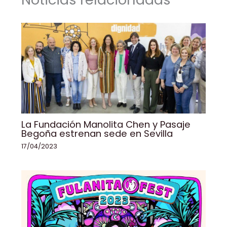
o
p
k
k
La Fundación Manolita Chen y Pasaje
Begoña estrenan sede en Sevilla
17/04/2023