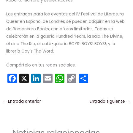
Roberta Marrero y Évolet Aceves.
Las entradas para los eventos del IV Festival de Literatura
Queer en Español de Londres se pueden adquirir en la web
de Romancero Books, con aforos limitados. Todas se
celebrarán en la galería Hundred Years, la sala The Divine,
el cine The Rio, el café-galería BOYS! BOYS! BOYS!, y la
librería Gay’s The Word.
Compártelo en tus redes sociales...
F
X
Li
E
W
C
C
a
n
m
h
o
o
c
k
ai
a
p
m
←
Entrada anterior
Entrada siguiente
→
e
e
l
ts
y
p
b
dI
A
Li
ar
o
n
p
n
tir
Noticias relacionadas