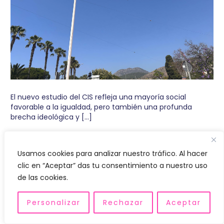
El nuevo estudio del CIS refleja una mayoría social
favorable a la igualdad, pero también una profunda
brecha ideológica y […]
Usamos cookies para analizar nuestro tráfico. Al hacer
clic en “Aceptar” das tu consentimiento a nuestro uso
Actualidad
de las cookies.
La FELGTBI+ llevará al World Pride
Personalizar
Rechazar
Aceptar
de Ámsterdam los avances
laborales de España y reclamará