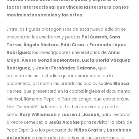
factor interseccional que vincula la literatura con los
movimientos sociales y las artes.
Entre las figuras protagonistas de esta nueva edición se
encuentran los escritores y poetas
Pol Guasch, Sara
Torres, Ángelo Néstore, Eddi Circa
o
Fernando López
Rodríguez
; los investigadores universitarios de
Anna
Moya, Álvaro González Montero, Lucía Gloria Vázquez
Rodríguez,
y
Javier Fernández Galeano,
que
presentarán sus estudios queer enmarcados en lo
académico; así como las creadoras audiovisuales
Blanca
Torres
, que presentará en la capital inglesa el documental
‘Marisol, llámame Pepa’, o Patricia Langa, que estrenará su
film ‘Queerolé!’. Además, el festival reunirá a expertos
como
Rory Williamson
y
Lauren J. Joseph
, para recordar
a Pedro Lemebel; a
Jesús Alcaide
para revisitar la obra de
Pepe Espaliú, o los podcasts de
Niños Gratis
y
Las chicas
del volcán
presentarán episodios online
ad hoc
que se