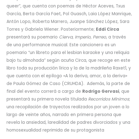
queer”, que cuenta con poemas de Héctor Aceves, Txus
García, Berta García Faet, Pol Guasch, Laia López Manrique,
Antón Lopo, Roberta Marrero, Juanpe Sánchez López, Sara
Torres y Gabriela Wiener. Posteriormente;
Eddi Circa
presentará su poemario
Cierva, Imperio, Perreo
, a través
de una performance musical. Este cancionero es un
poemario “un libreto para el lesbian karaoke y una reliquia
bajo tu almohada” según acuña Circa, que recoge en este
libro toda su producción lírica y la de la madrileña Raxet1, y
que cuenta con el epílogo «A la deriva, amor, a la deriva»
de Paula Gómez de Caso (CRUHDA). Además, la parte de
final del evento correrá a cargo de
Rodrigo Gervasi
, que
presentará su primera novela titulada
Recorridos Mínimos
;
una recopilación de trayectos realizados por un joven a lo
largo de veinte años, narrado en primera persona que
revela la ansiedad, larealidad de padres divorciados y una
homosexualidad reprimida de su protagonista