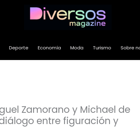
Deporte
Economía
Moda
Turismo
Sobre n
iguel Zamorano y Michael de
diálogo entre figuración y