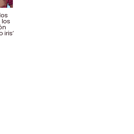
los
 los
ón
 iris’