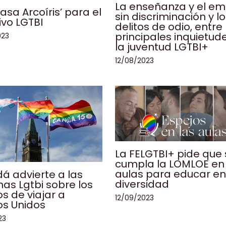
La enseñanza y el e
asa Arcoíris’ para el
sin discriminación y l
ivo LGTBI
delitos de odio, entre 
principales inquietud
023
la juventud LGTBI+
12/08/2023
La FELGTBI+ pide que
cumpla la LOMLOE en 
aulas para educar e
á advierte a las
diversidad
as Lgtbi sobre los
os de viajar a
12/09/2023
os Unidos
23