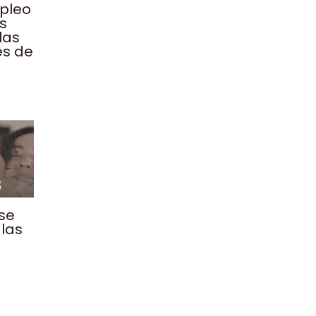
mpleo
os
las
es de
 se
las
n