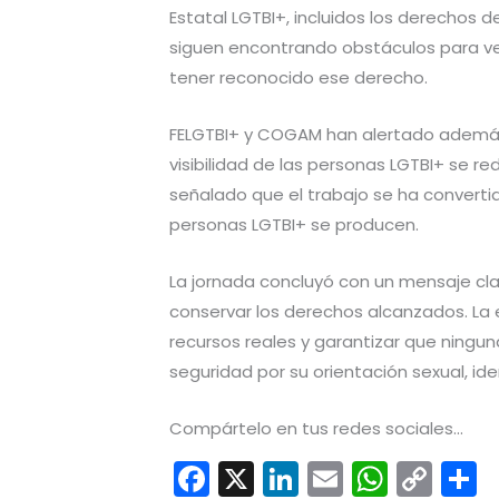
Estatal LGTBI+, incluidos los derechos 
siguen encontrando obstáculos para ve
tener reconocido ese derecho.
FELGTBI+ y COGAM han alertado además 
visibilidad de las personas LGTBI+ se r
señalado que el trabajo se ha convert
personas LGTBI+ se producen.
La jornada concluyó con un mensaje cl
conservar los derechos alcanzados. La e
recursos reales y garantizar que ningun
seguridad por su orientación sexual, id
Compártelo en tus redes sociales...
F
X
Li
E
W
C