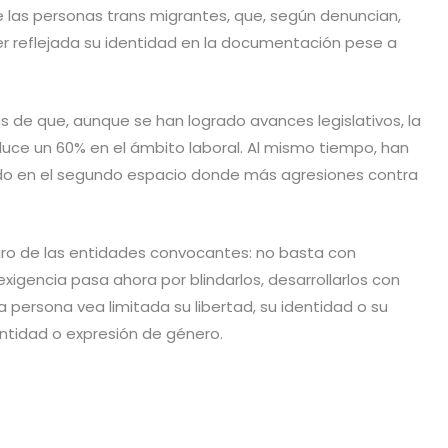
de las personas trans migrantes, que, según denuncian,
r reflejada su identidad en la documentación pese a
de que, aunque se han logrado avances legislativos, la
educe un 60% en el ámbito laboral. Al mismo tiempo, han
ido en el segundo espacio donde más agresiones contra
aro de las entidades convocantes: no basta con
xigencia pasa ahora por blindarlos, desarrollarlos con
a persona vea limitada su libertad, su identidad o su
entidad o expresión de género.
C