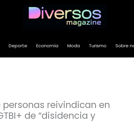
Deporte
Economía
Moda
Turismo
Sobre n
 personas reivindican en
GTBI+ de “disidencia y