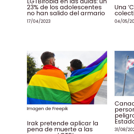
LGTBIfobia en las aulas: un
Una ‘C
23% de los adolescentes
colect
no han salido del armario
04/05/2
17/04/2023
Canad
Imagen de Freepik
person
peligr
Estad
Irak pretende aplicar la
pena de muerte a las
31/08/20