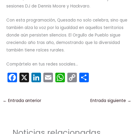
sesiones DJ de Dennis Moore y Hackvaro.
Con esta programación, Quesada no solo celebra, sino que
también alza la voz por la igualdad en aquellos territorios
donde aún persisten silencios. El Orgullo de Pueblo sigue
creciendo año tras año, demostrando que la diversidad
también tiene raíces rurales.
Compártelo en tus redes sociales...
F
X
Li
E
W
C
C
a
n
m
h
o
o
c
k
ai
a
p
m
←
Entrada anterior
Entrada siguiente
→
e
e
l
ts
y
p
b
dI
A
Li
ar
o
n
p
n
tir
Noticias relacionadas