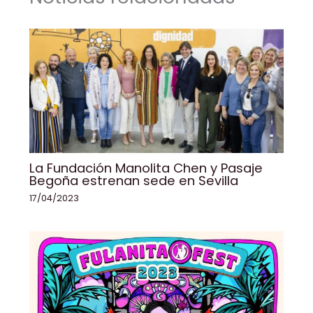
o
p
k
k
La Fundación Manolita Chen y Pasaje
Begoña estrenan sede en Sevilla
17/04/2023