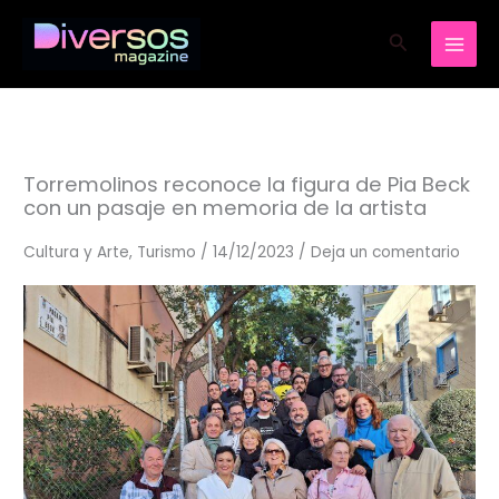
Ir
Buscar
al
contenido
Torremolinos reconoce la figura de Pia Beck
con un pasaje en memoria de la artista
Cultura y Arte
,
Turismo
/
14/12/2023
/
Deja un comentario