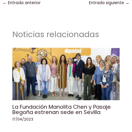
←
Entrada anterior
Entrada siguiente
→
e
e
l
ts
y
p
b
dI
A
Li
ar
o
n
p
n
tir
Noticias relacionadas
o
p
k
k
La Fundación Manolita Chen y Pasaje
Begoña estrenan sede en Sevilla
17/04/2023