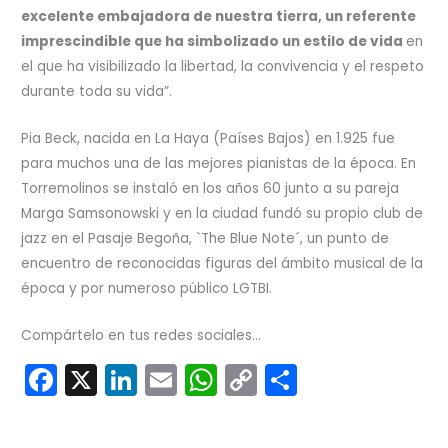
excelente embajadora de nuestra tierra, un referente
imprescindible que ha simbolizado un estilo de vida
en
el que ha visibilizado la libertad, la convivencia y el respeto
durante toda su vida”.
Pia Beck, nacida en La Haya (Países Bajos) en 1.925 fue
para muchos una de las mejores pianistas de la época. En
Torremolinos se instaló en los años 60 junto a su pareja
Marga Samsonowski y en la ciudad fundó su propio club de
jazz en el Pasaje Begoña, `The Blue Note´, un punto de
encuentro de reconocidas figuras del ámbito musical de la
época y por numeroso público LGTBI.
Compártelo en tus redes sociales...
F
X
Li
E
W
C
C
a
n
m
h
o
o
c
k
ai
a
p
m