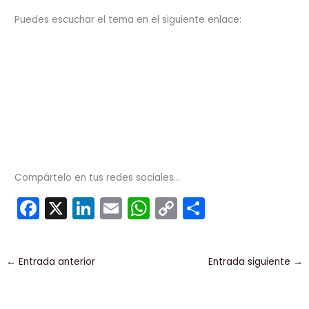
Puedes escuchar el tema en el siguiente enlace:
Compártelo en tus redes sociales...
F
X
Li
E
W
C
C
a
n
m
h
o
o
c
k
ai
a
p
m
←
Entrada anterior
Entrada siguiente
→
e
e
l
ts
y
p
b
dI
A
Li
ar