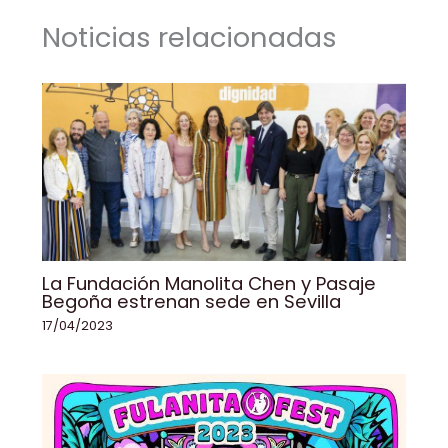
o
n
p
n
tir
Noticias relacionadas
o
p
k
k
La Fundación Manolita Chen y Pasaje
Begoña estrenan sede en Sevilla
17/04/2023