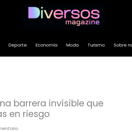
Deporte
Economía
Moda
Turismo
Sobre n
una barrera invisible que
s en riesgo
mentario