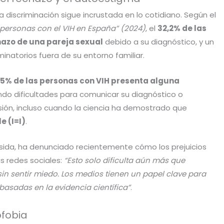
a discriminación sigue incrustada en lo cotidiano. Según el
 personas con el VIH en España” (2024)
, el
32,2% de las
hazo de una pareja sexual
debido a su diagnóstico, y un
inatorios fuera de su entorno familiar.
5% de las personas con VIH presenta alguna
ndo dificultades para comunicar su diagnóstico o
isión, incluso cuando la ciencia ha demostrado que
e (I=I)
.
esida, ha denunciado recientemente cómo los prejuicios
s redes sociales:
“Esto solo dificulta aún más que
n sentir miedo. Los medios tienen un papel clave para
asadas en la evidencia científica”
.
ofobia