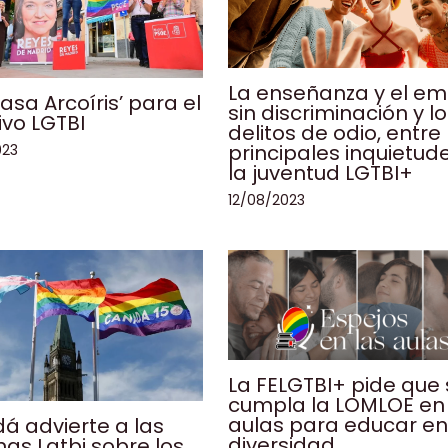
La enseñanza y el e
asa Arcoíris’ para el
sin discriminación y l
ivo LGTBI
delitos de odio, entre 
principales inquietud
023
la juventud LGTBI+
12/08/2023
La FELGTBI+ pide que
cumpla la LOMLOE en 
aulas para educar e
á advierte a las
diversidad
as Lgtbi sobre los