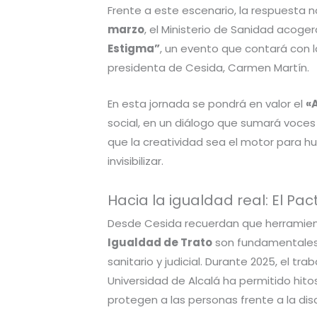
Frente a este escenario, la respuesta no 
marzo
, el Ministerio de Sanidad acoge
Estigma”
, un evento que contará con la
presidenta de Cesida, Carmen Martín.
En esta jornada se pondrá en valor el
«A
social, en un diálogo que sumará voce
que la creatividad sea el motor para h
invisibilizar.
Hacia la igualdad real: El Pac
Desde Cesida recuerdan que herramie
Igualdad de Trato
son fundamentales p
sanitario y judicial. Durante 2025, el tr
Universidad de Alcalá ha permitido hit
protegen a las personas frente a la dis