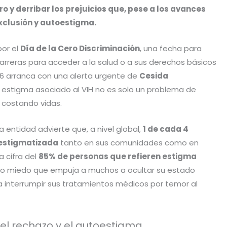
ro y derribar los prejuicios que, pese a los avances
xclusión y autoestigma.
por el
Día de la Cero Discriminación
, una fecha para
arreras para acceder a la salud o a sus derechos básicos
26 arranca con una alerta urgente de
Cesida
el estigma asociado al VIH no es solo un problema de
e costando vidas.
 entidad advierte que, a nivel global,
1 de cada 4
 estigmatizada
tanto en sus comunidades como en
a cifra del
85% de personas que refieren estigma
a o miedo que empuja a muchos a ocultar su estado
 a interrumpir sus tratamientos médicos por temor al
 el rechazo y el autoestigma