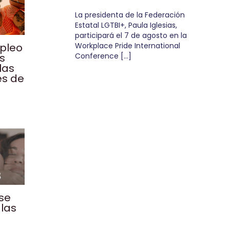
La presidenta de la Federación
Estatal LGTBI+, Paula Iglesias,
participará el 7 de agosto en la
mpleo
Workplace Pride International
os
Conference […]
las
es de
 se
las
n